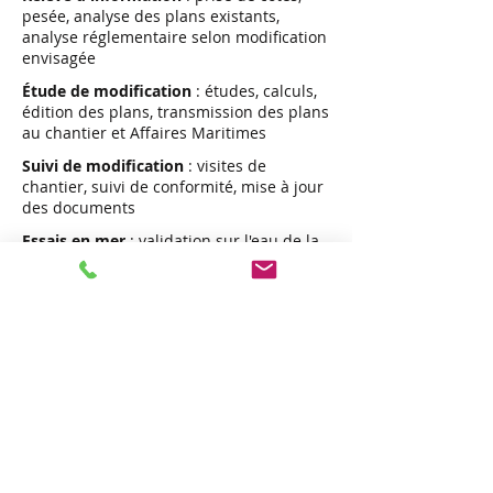
pesée, analyse des plans existants,
analyse réglementaire selon modification
envisagée
Étude de modification
: études, calculs,
édition des plans, transmission des plans
au chantier et Affaires Maritimes
Suivi de modification
: visites de
chantier, suivi de conformité, mise à jour
des documents
Essais en mer
: validation sur l'eau de la
cohérence d'ensemble de la modification
effectuée
Missions particulières
Les missions particulières concernent un
point spécifique du navire ou de sa
conception, pour les navires qui relèvent
ou non de
ma conception :
Expertise
: état des lieux, analyse des