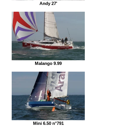
Andy 27'
Malango 9.99
Mini 6.50 n°791