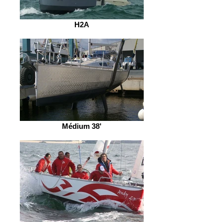
H2A
Médium 38'