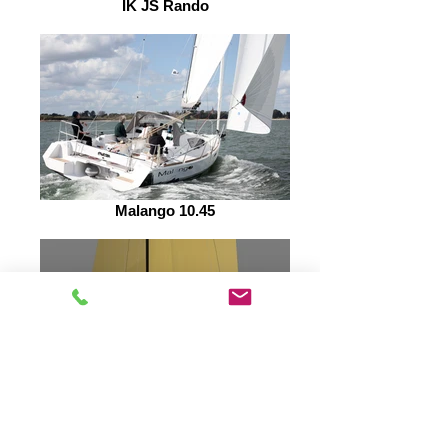
IK JS Rando
Malango 10.45
Opengo 9.99